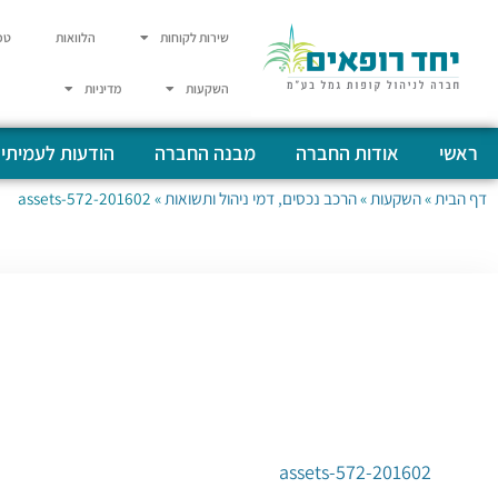
שירות לקוחות
הלוואות
טפ
השקעות
מדיניות
ראשי
אודות החברה
מבנה החברה
הודעות לעמיתי
דף הבית
»
השקעות
»
הרכב נכסים, דמי ניהול ותשואות
»
201602-assets-572
201602-assets-572