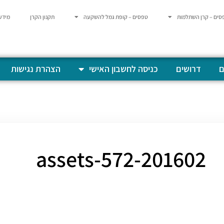
סים – קרן השתלמות
טפסים – קופת גמל להשקעה
תקנון הקרן
מידע
ם
דרושים
כניסה לחשבון האישי
הצהרת נגישות
201602-assets-572