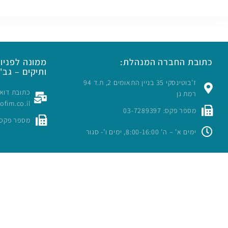
כתובת החברה המנהלת:
ממונה לפניות
ותיקים – גב' 
ז’בוטינסקי 35 בניין התאומים 2, ת.ד 94
רמת גן
rofim.co.il
מספר פקס: 03-7289397
מספר פקס: -7289397
ימים א’ – ה’ 8:00-16:00, ימים ו’- סגור