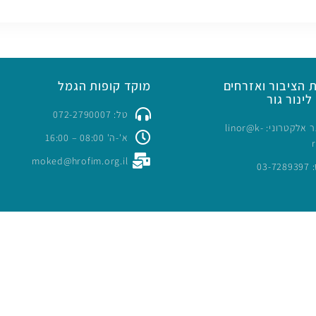
 הציבור ואזרחים
מוקד קופות הגמל
לינור גור
טל: 072-2790007
כתובת דואר אלקטרוני: linor@k-
א'-ה' 08:00 – 16:00
moked@hrofim.org.il
03