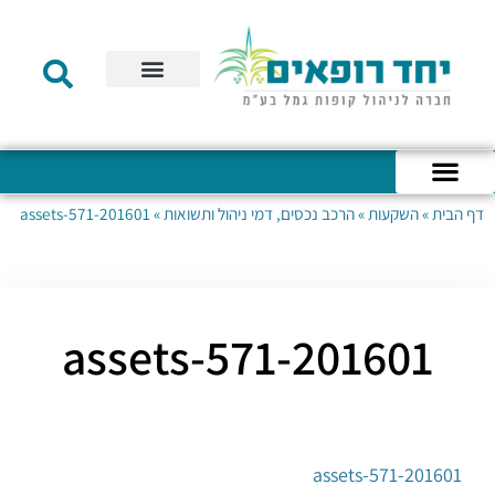
תקנון הקרן
מידע לעמית
שירות לקוחות
דוחות כספיים
מידע למעסיק
טפסים – קופת גמל להשקעה
טפסים – קרן השתלמות
דף הבית
»
השקעות
»
הרכב נכסים, דמי ניהול ותשואות
»
201601-assets-571
כניסה לחשבון האישי
הצהרת נגישות
אודות החברה
מבנה החברה
הודעות לעמיתים
201601-assets-571
201601-assets-571