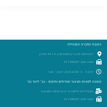
כתובת החברה המנהלת:
ז’בוטינסקי 35 בניין התאומים 2, ת.ד 94 רמת גן
מספר פקס: 03-7289397
ימים א’ – ה’ 8:00-16:00, ימים ו’- סגור
ממונה לפניות הציבור ואזרחים ותיקים – גב' לינור גור
כתובת דואר אלקטרוני: linor@k-rofim.co.il
מספר פקס: 03-7289397