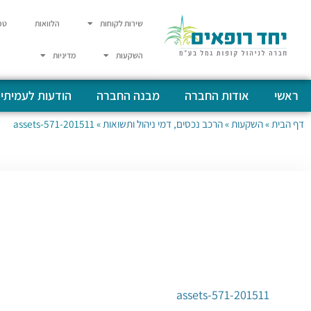
שירות לקוחות
הלוואות
טפ
השקעות
מדיניות
ראשי
אודות החברה
מבנה החברה
הודעות לעמיתי
דף הבית
»
השקעות
»
הרכב נכסים, דמי ניהול ותשואות
»
201511-assets-571
201511-assets-571