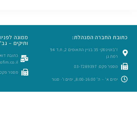
כתובת החברה המנהלת:
ממונה לפניות
ותיקים – גב' 
ז’בוטינסקי 35 בניין התאומים 2, ת.ד 94
רמת גן
rofim.co.il
מספר פקס: 03-7289397
מספר פקס: -7289397
ימים א’ – ה’ 8:00-16:00, ימים ו’- סגור