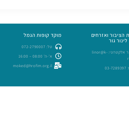
 הציבור ואזרחים
מוקד קופות הגמל
לינור גור
טל: 072-2790007
כתובת דואר אלקטרוני: linor@k-
א'-ה' 08:00 – 16:00
moked@hrofim.org.il
03