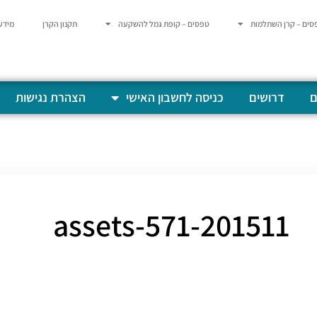
סים – קרן השתלמות
טפסים – קופת גמל להשקעה
תקנון הקרן
מידע
ם
דרושים
כניסה לחשבון האישי
הצהרת נגישות
201511-assets-571