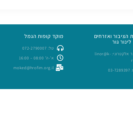
 הציבור ואזרחים
מוקד קופות הגמל
לינור גור
טל: 072-2790007
כתובת דואר אלקטרוני: linor@k-
א'-ה' 08:00 – 16:00
moked@hrofim.org.il
03