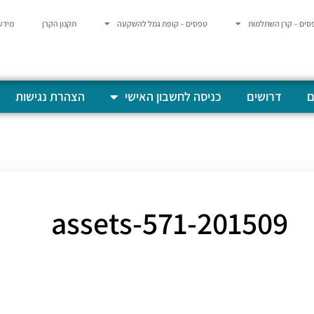
סים – קרן השתלמות
טפסים – קופת גמל להשקעה
תקנון הקרן
מידע
ם
דרושים
כניסה לחשבון האישי
הצהרת נגישות
201509-assets-571