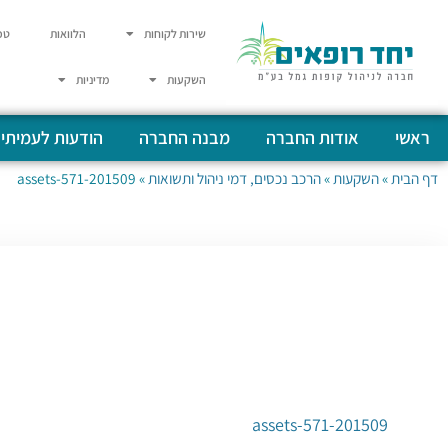
שירות לקוחות
הלוואות
טפ
השקעות
מדיניות
ראשי
אודות החברה
מבנה החברה
הודעות לעמיתי
דף הבית
»
השקעות
»
הרכב נכסים, דמי ניהול ותשואות
»
201509-assets-571
201509-assets-571