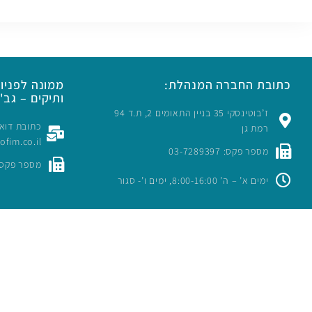
כתובת החברה המנהלת:
ממונה לפניות
ותיקים – גב' 
ז’בוטינסקי 35 בניין התאומים 2, ת.ד 94
רמת גן
rofim.co.il
מספר פקס: 03-7289397
מספר פקס: -7289397
ימים א’ – ה’ 8:00-16:00, ימים ו’- סגור