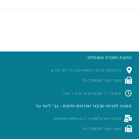
כתובת החברה המנהלת:
ז’בוטינסקי 35 בניין התאומים 2, ת.ד 94 רמת גן
מספר פקס: 03-7289397
ימים א’ – ה’ 8:00-16:00, ימים ו’- סגור
ממונה לפניות הציבור ואזרחים ותיקים – גב' לינור גור
כתובת דואר אלקטרוני: linor@k-rofim.co.il
מספר פקס: 03-7289397