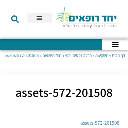
תקנון הקרן
מידע לעמית
שירות לקוחות
דוחות כספיים
מידע למעסיק
טפסים – קופת גמל להשקעה
טפסים – קרן השתלמות
דף הבית
»
השקעות
»
הרכב נכסים, דמי ניהול ותשואות
»
201508-assets-572
כניסה לחשבון האישי
הצהרת נגישות
אודות החברה
מבנה החברה
הודעות לעמיתים
201508-assets-572
201508-assets-572