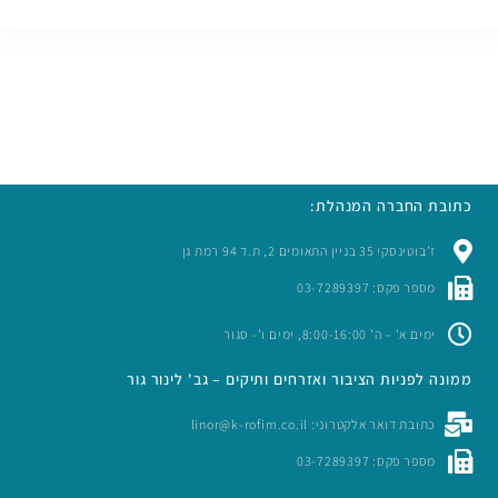
כתובת החברה המנהלת:
ז’בוטינסקי 35 בניין התאומים 2, ת.ד 94 רמת גן
מספר פקס: 03-7289397
ימים א’ – ה’ 8:00-16:00, ימים ו’- סגור
ממונה לפניות הציבור ואזרחים ותיקים – גב' לינור גור
כתובת דואר אלקטרוני: linor@k-rofim.co.il
מספר פקס: 03-7289397