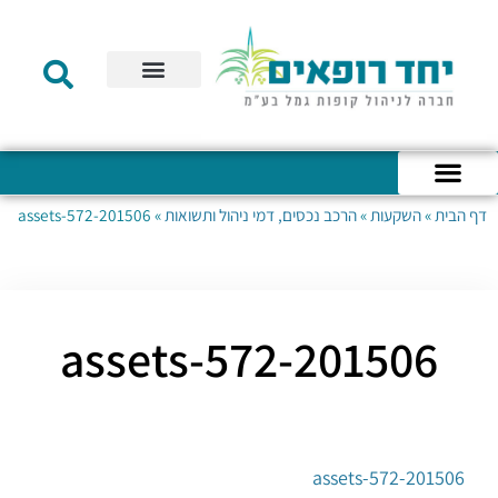
תקנון הקרן
מידע לעמית
שירות לקוחות
דוחות כספיים
מידע למעסיק
טפסים – קופת גמל להשקעה
טפסים – קרן השתלמות
דף הבית
»
השקעות
»
הרכב נכסים, דמי ניהול ותשואות
»
201506-assets-572
כניסה לחשבון האישי
הצהרת נגישות
אודות החברה
מבנה החברה
הודעות לעמיתים
201506-assets-572
201506-assets-572