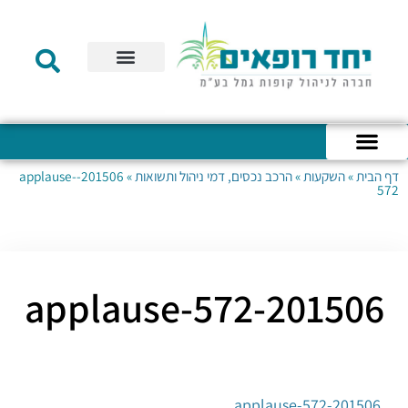
תקנון הקרן
מידע לעמית
שירות לקוחות
דוחות כספיים
מידע למעסיק
טפסים – קופת גמל להשקעה
טפסים – קרן השתלמות
דף הבית
»
השקעות
»
הרכב נכסים, דמי ניהול ותשואות
»
201506-applause-
כניסה לחשבון האישי
הצהרת נגישות
אודות החברה
מבנה החברה
הודעות לעמיתים
572
201506-applause-572
201506-applause-572