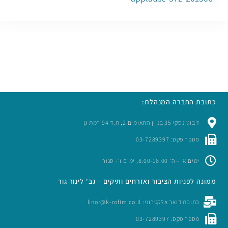
כתובת החברה המנהלת:
ז’בוטינסקי 35 בניין התאומים 2, ת.ד 94 רמת גן
מספר פקס: 03-7289397
ימים א’ – ה’ 8:00-16:00, ימים ו’- סגור
ממונה לפניות הציבור ואזרחים ותיקים – גב' לינור גור
כתובת דואר אלקטרוני: linor@k-rofim.co.il
מספר פקס: 03-7289397