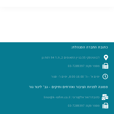
כתובת החברה המנהלת:
ז’בוטינסקי 35 בניין התאומים 2, ת.ד 94 רמת גן
מספר פקס: 03-7289397
ימים א’ – ה’ 8:00-16:00, ימים ו’- סגור
ממונה לפניות הציבור ואזרחים ותיקים – גב' לינור גור
כתובת דואר אלקטרוני: linor@k-rofim.co.il
מספר פקס: 03-7289397