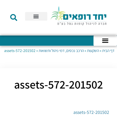
תקנון הקרן
מידע לעמית
שירות לקוחות
דוחות כספיים
מידע למעסיק
טפסים – קופת גמל להשקעה
טפסים – קרן השתלמות
דף הבית
»
השקעות
»
הרכב נכסים, דמי ניהול ותשואות
»
201502-assets-572
כניסה לחשבון האישי
הצהרת נגישות
אודות החברה
מבנה החברה
הודעות לעמיתים
201502-assets-572
201502-assets-572