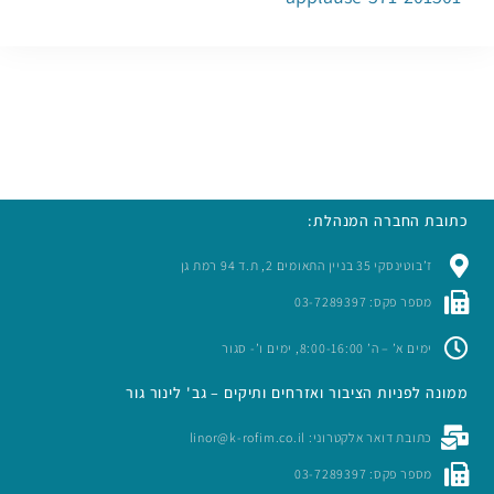
כתובת החברה המנהלת:
ז’בוטינסקי 35 בניין התאומים 2, ת.ד 94 רמת גן
מספר פקס: 03-7289397
ימים א’ – ה’ 8:00-16:00, ימים ו’- סגור
ממונה לפניות הציבור ואזרחים ותיקים – גב' לינור גור
כתובת דואר אלקטרוני: linor@k-rofim.co.il
מספר פקס: 03-7289397