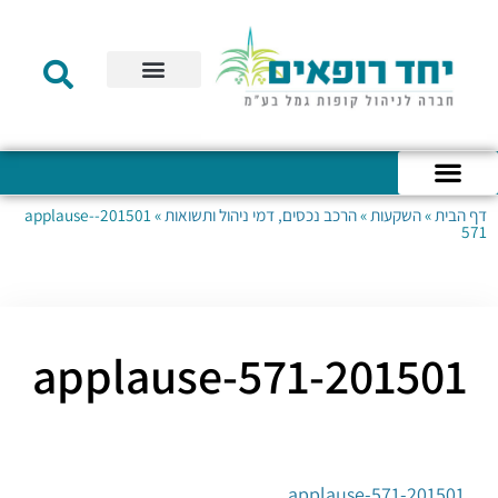
תקנון הקרן
מידע לעמית
שירות לקוחות
דוחות כספיים
מידע למעסיק
טפסים – קופת גמל להשקעה
טפסים – קרן השתלמות
דף הבית
»
השקעות
»
הרכב נכסים, דמי ניהול ותשואות
»
201501-applause-
כניסה לחשבון האישי
הצהרת נגישות
אודות החברה
מבנה החברה
הודעות לעמיתים
571
201501-applause-571
201501-applause-571