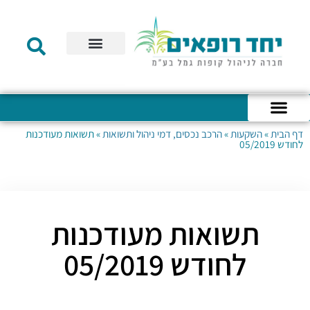
תקנון הקרן
מידע לעמית
שירות לקוחות
דוחות כספיים
מידע למעסיק
טפסים – קופת גמל להשקעה
טפסים – קרן השתלמות
דף הבית
»
השקעות
»
הרכב נכסים, דמי ניהול ותשואות
»
תשואות מעודכנות
כניסה לחשבון האישי
הצהרת נגישות
אודות החברה
מבנה החברה
הודעות לעמיתים
לחודש 05/2019
תשואות מעודכנות
לחודש 05/2019