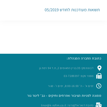
תשואות מעודכנות לחודש 05/2019
כתובת החברה המנהלת:
ז’בוטינסקי 35 בניין התאומים 2, ת.ד 94 רמת גן
מספר פקס: 03-7289397
ימים א’ – ה’ 8:00-16:00, ימים ו’- סגור
ממונה לפניות הציבור ואזרחים ותיקים – גב' לינור גור
כתובת דואר אלקטרוני: linor@k-rofim.co.il