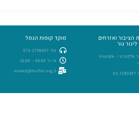
 הציבור ואזרחים
מוקד קופות הגמל
לינור גור
טל: 072-2790007
כתובת דואר אלקטרוני: linor@k-
א'-ה' 08:00 – 16:00
moked@hrofim.org.il
03