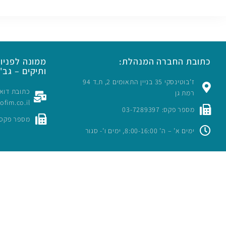
כתובת החברה המנהלת:
ממונה לפניות
ותיקים – גב' 
ז’בוטינסקי 35 בניין התאומים 2, ת.ד 94
רמת גן
rofim.co.il
מספר פקס: 03-7289397
מספר פקס: -7289397
ימים א’ – ה’ 8:00-16:00, ימים ו’- סגור