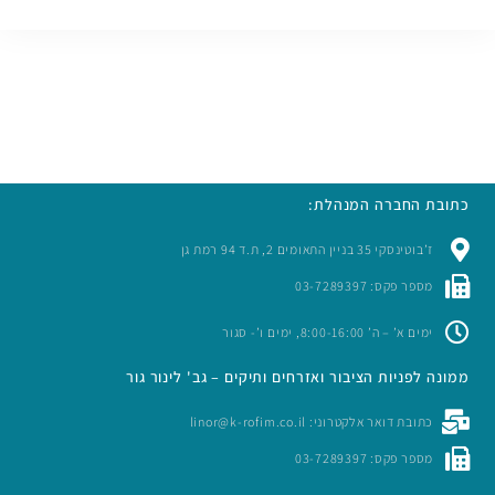
כתובת החברה המנהלת:
ז’בוטינסקי 35 בניין התאומים 2, ת.ד 94 רמת גן
מספר פקס: 03-7289397
ימים א’ – ה’ 8:00-16:00, ימים ו’- סגור
ממונה לפניות הציבור ואזרחים ותיקים – גב' לינור גור
כתובת דואר אלקטרוני: linor@k-rofim.co.il
מספר פקס: 03-7289397