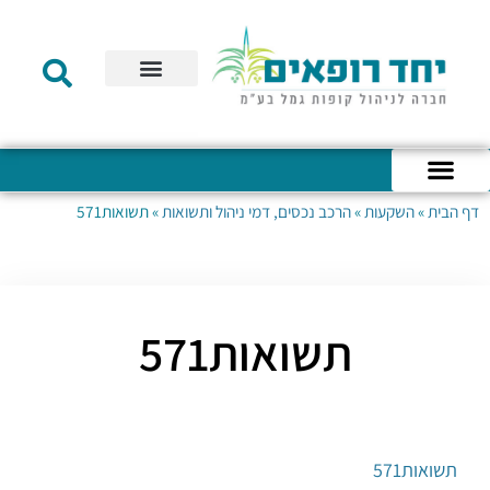
תקנון הקרן
מידע לעמית
שירות לקוחות
דוחות כספיים
מידע למעסיק
טפסים – קופת גמל להשקעה
טפסים – קרן השתלמות
דף הבית
»
השקעות
»
הרכב נכסים, דמי ניהול ותשואות
»
תשואות571
כניסה לחשבון האישי
הצהרת נגישות
אודות החברה
מבנה החברה
הודעות לעמיתים
תשואות571
תשואות571