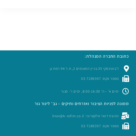
כתובת החברה המנהלת:
ז’בוטינסקי 35 בניין התאומים 2, ת.ד 94 רמת גן
מספר פקס: 03-7289397
ימים א’ – ה’ 8:00-16:00, ימים ו’- סגור
ממונה לפניות הציבור ואזרחים ותיקים – גב' לינור גור
כתובת דואר אלקטרוני: linor@k-rofim.co.il
מספר פקס: 03-7289397