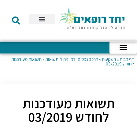
תקנון הקרן
מידע לעמית
שירות לקוחות
דוחות כספיים
מידע למעסיק
טפסים – קופת גמל להשקעה
טפסים – קרן השתלמות
דף הבית
»
השקעות
»
הרכב נכסים, דמי ניהול ותשואות
»
תשואות מעודכנות
כניסה לחשבון האישי
הצהרת נגישות
אודות החברה
מבנה החברה
הודעות לעמיתים
לחודש 03/2019
תשואות מעודכנות
לחודש 03/2019