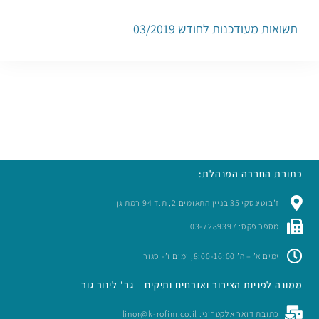
תשואות מעודכנות לחודש 03/2019
כתובת החברה המנהלת:
ז’בוטינסקי 35 בניין התאומים 2, ת.ד 94 רמת גן
מספר פקס: 03-7289397
ימים א’ – ה’ 8:00-16:00, ימים ו’- סגור
ממונה לפניות הציבור ואזרחים ותיקים – גב' לינור גור
כתובת דואר אלקטרוני: linor@k-rofim.co.il