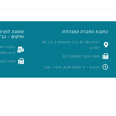
כתובת החברה המנהלת:
ממונה לפניות
ותיקים – גב' 
ז’בוטינסקי 35 בניין התאומים 2, ת.ד 94
רמת גן
rofim.co.il
מספר פקס: 03-7289397
מספר פקס: -7289397
ימים א’ – ה’ 8:00-16:00, ימים ו’- סגור