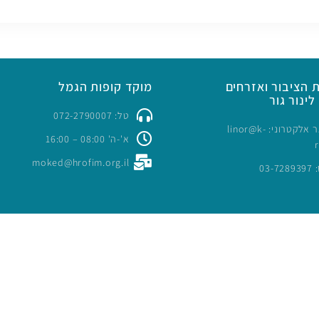
 הציבור ואזרחים
מוקד קופות הגמל
לינור גור
טל: 072-2790007
כתובת דואר אלקטרוני: linor@k-
א'-ה' 08:00 – 16:00
moked@hrofim.org.il
03