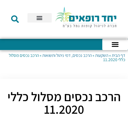
תקנון הקרן
מידע לעמית
שירות לקוחות
דוחות כספיים
מידע למעסיק
טפסים – קופת גמל להשקעה
טפסים – קרן השתלמות
דף הבית
»
השקעות
»
הרכב נכסים, דמי ניהול ותשואות
»
הרכב נכסים מסלול
כניסה לחשבון האישי
הצהרת נגישות
אודות החברה
מבנה החברה
הודעות לעמיתים
כללי 11.2020
הרכב נכסים מסלול כללי
11.2020