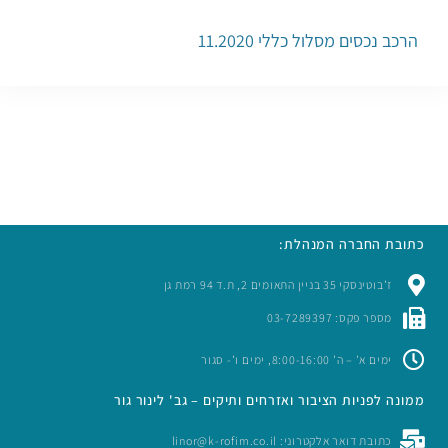
הרכב נכסים מסלול כללי 11.2020
כתובת החברה המנהלת:
ז’בוטינסקי 35 בניין התאומים 2, ת.ד 94 רמת גן
מספר פקס: 03-7289397
ימים א’ – ה’ 8:00-16:00, ימים ו’- סגור
ממונה לפניות הציבור ואזרחים ותיקים – גב' לינור גור
כתובת דואר אלקטרוני: linor@k-rofim.co.il