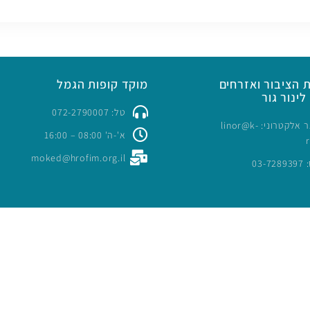
 הציבור ואזרחים
מוקד קופות הגמל
לינור גור
טל: 072-2790007
כתובת דואר אלקטרוני: linor@k-
א'-ה' 08:00 – 16:00
moked@hrofim.org.il
03