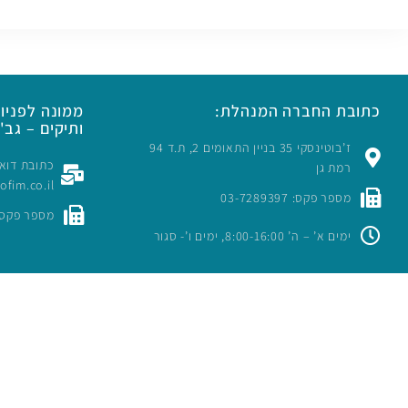
כתובת החברה המנהלת:
ממונה לפניות
ותיקים – גב' 
ז’בוטינסקי 35 בניין התאומים 2, ת.ד 94
רמת גן
rofim.co.il
מספר פקס: 03-7289397
מספר פקס: -7289397
ימים א’ – ה’ 8:00-16:00, ימים ו’- סגור