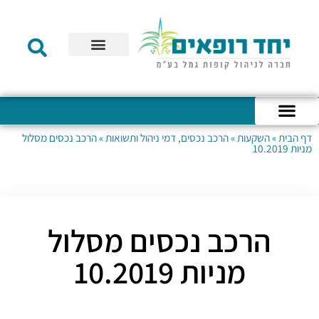
תקנון הקרן
מידע לעמית
שירות לקוחות
דוחות כספיים
מידע למעסיק
טפסים – קופת גמל להשקעה
טפסים – קרן השתלמות
דף הבית
»
השקעות
»
הרכב נכסים, דמי ניהול ותשואות
»
הרכב נכסים מסלול
כניסה לחשבון האישי
הצהרת נגישות
אודות החברה
מבנה החברה
הודעות לעמיתים
מניות 10.2019
הרכב נכסים מסלול
מניות 10.2019