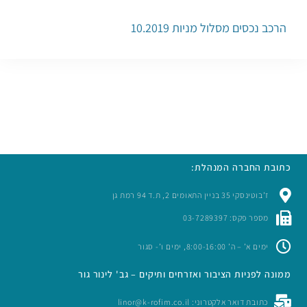
הרכב נכסים מסלול מניות 10.2019
כתובת החברה המנהלת:
ז’בוטינסקי 35 בניין התאומים 2, ת.ד 94 רמת גן
מספר פקס: 03-7289397
ימים א’ – ה’ 8:00-16:00, ימים ו’- סגור
ממונה לפניות הציבור ואזרחים ותיקים – גב' לינור גור
כתובת דואר אלקטרוני: linor@k-rofim.co.il