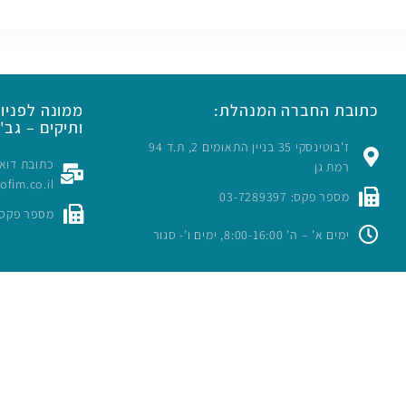
כתובת החברה המנהלת:
ממונה לפניות
ותיקים – גב' 
ז’בוטינסקי 35 בניין התאומים 2, ת.ד 94
רמת גן
rofim.co.il
מספר פקס: 03-7289397
מספר פקס: -7289397
ימים א’ – ה’ 8:00-16:00, ימים ו’- סגור