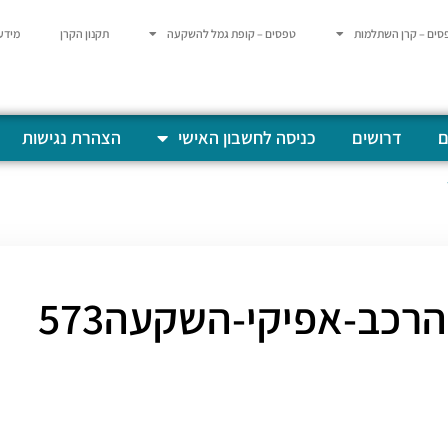
סים – קרן השתלמות
טפסים – קופת גמל להשקעה
תקנון הקרן
מידע
ם
דרושים
כניסה לחשבון האישי
הצהרת נגישות
הרכב-אפיקי-השקעה573