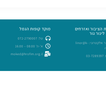
 הציבור ואזרחים
מוקד קופות הגמל
לינור גור
טל: 072-2790007
כתובת דואר אלקטרוני: linor@k-
א'-ה' 08:00 – 16:00
moked@hrofim.org.il
03