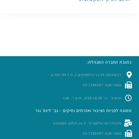
כתובת החברה המנהלת:
ז’בוטינסקי 35 בניין התאומים 2, ת.ד 94 רמת גן
מספר פקס: 03-7289397
ימים א’ – ה’ 8:00-16:00, ימים ו’- סגור
ממונה לפניות הציבור ואזרחים ותיקים – גב' לינור גור
כתובת דואר אלקטרוני: linor@k-rofim.co.il
מספר פקס: 03-7289397