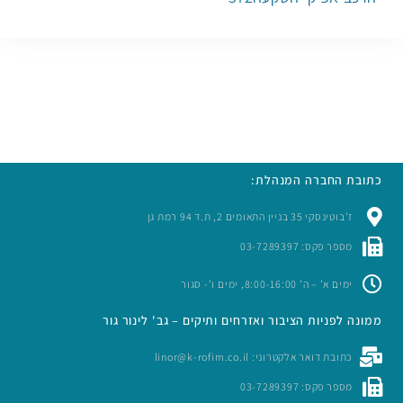
כתובת החברה המנהלת:
ז’בוטינסקי 35 בניין התאומים 2, ת.ד 94 רמת גן
מספר פקס: 03-7289397
ימים א’ – ה’ 8:00-16:00, ימים ו’- סגור
ממונה לפניות הציבור ואזרחים ותיקים – גב' לינור גור
כתובת דואר אלקטרוני: linor@k-rofim.co.il
מספר פקס: 03-7289397