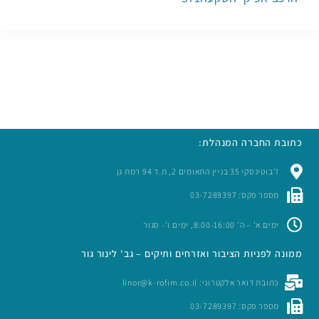
כתובת החברה המנהלת:
ז’בוטינסקי 35 בניין התאומים 2, ת.ד 94 רמת גן
מספר פקס: 03-7289397
ימים א’ – ה’ 8:00-16:00, ימים ו’- סגור
ממונה לפניות הציבור ואזרחים ותיקים – גב' לינור גור
כתובת דואר אלקטרוני: linor@k-rofim.co.il
מספר פקס: 03-7289397