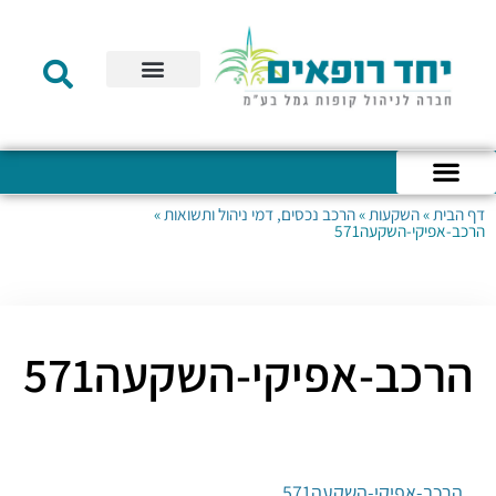
תקנון הקרן
מידע לעמית
שירות לקוחות
דוחות כספיים
מידע למעסיק
טפסים – קופת גמל להשקעה
טפסים – קרן השתלמות
דף הבית
»
השקעות
»
הרכב נכסים, דמי ניהול ותשואות
»
כניסה לחשבון האישי
הצהרת נגישות
אודות החברה
מבנה החברה
הודעות לעמיתים
הרכב-אפיקי-השקעה571
הרכב-אפיקי-השקעה571
הרכב-אפיקי-השקעה571