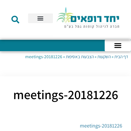
תקנון הקרן
מידע לעמית
שירות לקוחות
דוחות כספיים
מידע למעסיק
טפסים – קופת גמל להשקעה
טפסים – קרן השתלמות
דף הבית
»
השקעות
»
הצבעות באסיפות
»
20181226-meetings
כניסה לחשבון האישי
הצהרת נגישות
אודות החברה
מבנה החברה
הודעות לעמיתים
20181226-meetings
20181226-meetings