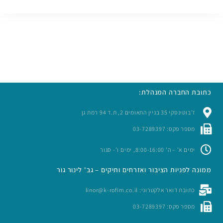
כתובת החברה המנהלת:
ז’בוטינסקי 35 בניין התאומים 2, ת.ד 94 רמת גן
מספר פקס: 03-7289397
ימים א’ – ה’ 8:00-16:00, ימים ו’- סגור
ממונה לפניות הציבור ואזרחים ותיקים – גב' לינור גור
כתובת דואר אלקטרוני: linor@k-rofim.co.il
מספר פקס: 03-7289397