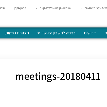
סים – קרן השתלמות
טפסים – קופת גמל להשקעה
תקנון הקרן
מידע
ם
דרושים
כניסה לחשבון האישי
הצהרת נגישות
20180411-meetings