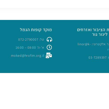
 הציבור ואזרחים
מוקד קופות הגמל
לינור גור
טל: 072-2790007
כתובת דואר אלקטרוני: linor@k-
א'-ה' 08:00 – 16:00
moked@hrofim.org.il
03