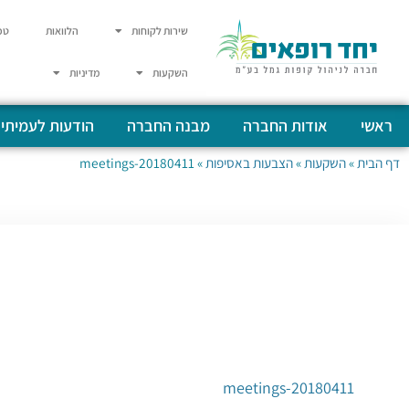
שירות לקוחות
הלוואות
טפ
השקעות
מדיניות
ראשי
אודות החברה
מבנה החברה
הודעות לעמיתי
דף הבית
»
השקעות
»
הצבעות באסיפות
»
20180411-meetings
20180411-meetings