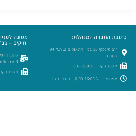
כתובת החברה המנהלת:
ממונה לפניות
ותיקים – גב' 
ז’בוטינסקי 35 בניין התאומים 2, ת.ד 94
רמת גן
rofim.co.il
מספר פקס: 03-7289397
מספר פקס: -7289397
ימים א’ – ה’ 8:00-16:00, ימים ו’- סגור