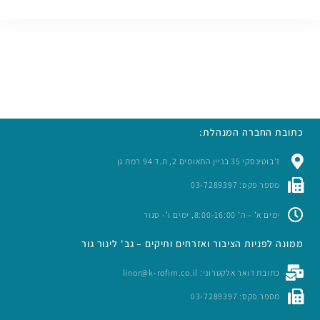
כתובת החברה המנהלת:
ז’בוטינסקי 35 בניין התאומים 2, ת.ד 94 רמת גן
מספר פקס: 03-7289397
ימים א’ – ה’ 8:00-16:00, ימים ו’- סגור
ממונה לפניות הציבור ואזרחים ותיקים – גב' לינור גור
כתובת דואר אלקטרוני: linor@k-rofim.co.il
מספר פקס: 03-7289397