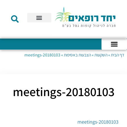
תקנון הקרן
מידע לעמית
שירות לקוחות
דוחות כספיים
מידע למעסיק
טפסים – קופת גמל להשקעה
טפסים – קרן השתלמות
דף הבית
»
השקעות
»
הצבעות באסיפות
»
20180103-meetings
כניסה לחשבון האישי
הצהרת נגישות
אודות החברה
מבנה החברה
הודעות לעמיתים
20180103-meetings
20180103-meetings