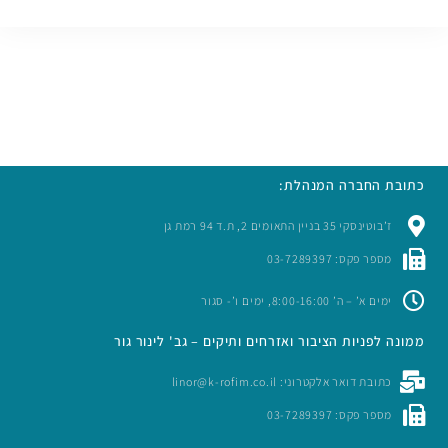
כתובת החברה המנהלת:
ז’בוטינסקי 35 בניין התאומים 2, ת.ד 94 רמת גן
מספר פקס: 03-7289397
ימים א’ – ה’ 8:00-16:00, ימים ו’- סגור
ממונה לפניות הציבור ואזרחים ותיקים – גב' לינור גור
כתובת דואר אלקטרוני: linor@k-rofim.co.il
מספר פקס: 03-7289397