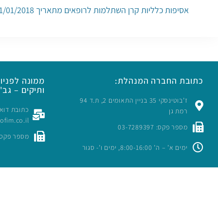
אסיפות כלליות קרן השתלמות לרופאים מתאריך 01/01/2018 עד 31/12/2018
כתובת החברה המנהלת:
ממונה לפניות
ותיקים – גב' 
ז’בוטינסקי 35 בניין התאומים 2, ת.ד 94
רמת גן
rofim.co.il
מספר פקס: 03-7289397
מספר פקס: -7289397
ימים א’ – ה’ 8:00-16:00, ימים ו’- סגור