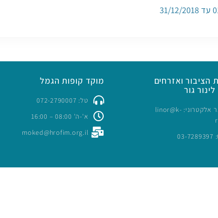
 הציבור ואזרחים
מוקד קופות הגמל
לינור גור
טל: 072-2790007
כתובת דואר אלקטרוני: linor@k-
א'-ה' 08:00 – 16:00
moked@hrofim.org.il
03