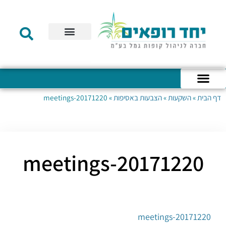
תקנון הקרן
מידע לעמית
שירות לקוחות
דוחות כספיים
מידע למעסיק
טפסים – קופת גמל להשקעה
טפסים – קרן השתלמות
דף הבית
»
השקעות
»
הצבעות באסיפות
»
20171220-meetings
כניסה לחשבון האישי
הצהרת נגישות
אודות החברה
מבנה החברה
הודעות לעמיתים
20171220-meetings
20171220-meetings