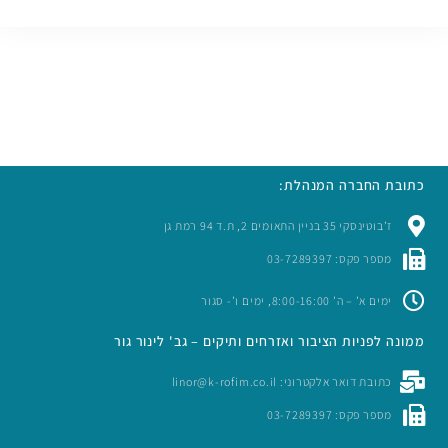
כתובת החברה המנהלת:
ז’בוטינסקי 35 בניין התאומים 2, ת.ד 94 רמת גן
מספר פקס: 03-7289397
ימים א’ – ה’ 8:00-16:00, ימים ו’- סגור
ממונה לפניות הציבור ואזרחים ותיקים – גב' לינור גור
כתובת דואר אלקטרוני: linor@k-rofim.co.il
מספר פקס: 03-7289397