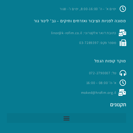
ימים א’ – ה’ 8:00-16:00, ימים ו’- סגור
ממונה לפניות הציבור ואזרחים ותיקים – גב' לינור גור
כתובת דואר אלקטרוני: linor@k-rofim.co.il
מספר פקס: 03-7289397
מוקד קופות הגמל
טל: 072-2790007
א'-ה' 08:00 – 16:00
moked@hrofim.org.il
תקנונים