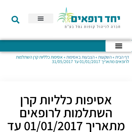
תקנון הקרן
מידע לעמית
שירות לקוחות
דוחות כספיים
מידע למעסיק
טפסים – קופת גמל להשקעה
טפסים – קרן השתלמות
דף הבית
»
השקעות
»
הצבעות באסיפות
»
אסיפות כלליות קרן השתלמות
כניסה לחשבון האישי
הצהרת נגישות
אודות החברה
מבנה החברה
הודעות לעמיתים
לרופאים מתאריך 01/01/2017 עד 31/05/2017
אסיפות כלליות קרן
השתלמות לרופאים
מתאריך 01/01/2017 עד