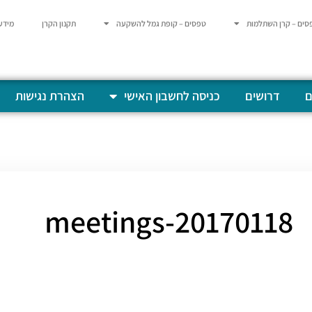
סים – קרן השתלמות
טפסים – קופת גמל להשקעה
תקנון הקרן
מידע
ם
דרושים
כניסה לחשבון האישי
הצהרת נגישות
20170118-meetings