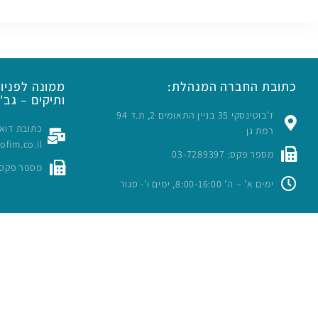
כתובת החברה המנהלת:
ממונה לפניות
ותיקים – גב' 
ז’בוטינסקי 35 בניין התאומים 2, ת.ד 94
רמת גן
rofim.co.il
מספר פקס: 03-7289397
מספר פקס: -7289397
ימים א’ – ה’ 8:00-16:00, ימים ו’- סגור