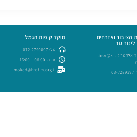
 הציבור ואזרחים
מוקד קופות הגמל
לינור גור
טל: 072-2790007
כתובת דואר אלקטרוני: linor@k-
א'-ה' 08:00 – 16:00
moked@hrofim.org.il
03