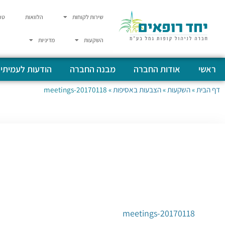
שירות לקוחות
הלוואות
טפ
השקעות
מדיניות
ראשי
אודות החברה
מבנה החברה
הודעות לעמיתי
דף הבית
»
השקעות
»
הצבעות באסיפות
»
20170118-meetings
20170118-meetings