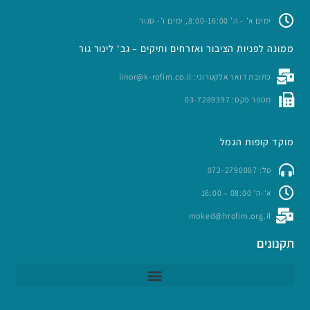
ימים א’ – ה’ 8:00-16:00, ימים ו’- סגור
ממונה לפניות הציבור ואזרחים ותיקים – גב' לינור גור
כתובת דואר אלקטרוני: linor@k-rofim.co.il
מספר פקס: 03-7289397
מוקד קופות הגמל
טל: 072-2790007
א'-ה' 08:00 – 16:00
moked@hrofim.org.il
תקנונים