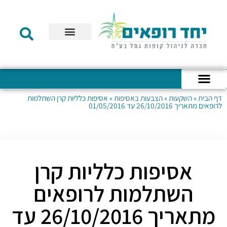
תקנון הקרן
מידע לעמית
שירות לקוחות
דוחות כספיים
מידע למעסיק
טפסים – קופת גמל להשקעה
טפסים – קרן השתלמות
דף הבית
»
השקעות
»
הצבעות באסיפות
»
אסיפות כלליות קרן השתלמות
כניסה לחשבון האישי
הצהרת נגישות
אודות החברה
מבנה החברה
הודעות לעמיתים
לרופאים מתאריך 26/10/2016 עד 01/05/2016
אסיפות כלליות קרן
השתלמות לרופאים
מתאריך 26/10/2016 עד