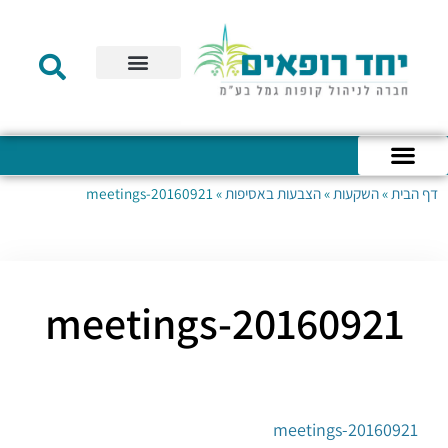
תקנון הקרן
מידע לעמית
שירות לקוחות
דוחות כספיים
מידע למעסיק
טפסים – קופת גמל להשקעה
טפסים – קרן השתלמות
דף הבית
»
השקעות
»
הצבעות באסיפות
»
20160921-meetings
כניסה לחשבון האישי
הצהרת נגישות
אודות החברה
מבנה החברה
הודעות לעמיתים
20160921-meetings
20160921-meetings