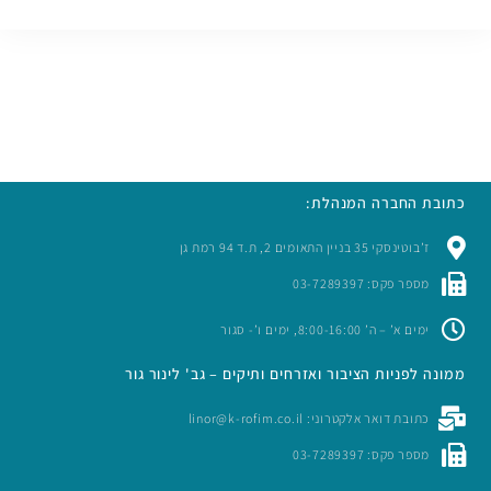
כתובת החברה המנהלת:
ז’בוטינסקי 35 בניין התאומים 2, ת.ד 94 רמת גן
מספר פקס: 03-7289397
ימים א’ – ה’ 8:00-16:00, ימים ו’- סגור
ממונה לפניות הציבור ואזרחים ותיקים – גב' לינור גור
כתובת דואר אלקטרוני: linor@k-rofim.co.il
מספר פקס: 03-7289397