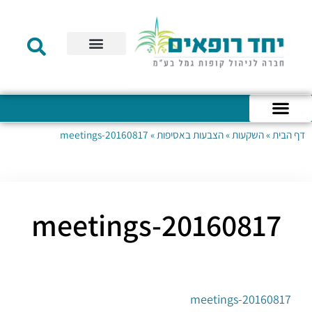
תקנון הקרן
מידע לעמית
שירות לקוחות
דוחות כספיים
מידע למעסיק
טפסים – קופת גמל להשקעה
טפסים – קרן השתלמות
דף הבית
»
השקעות
»
הצבעות באסיפות
»
20160817-meetings
כניסה לחשבון האישי
הצהרת נגישות
אודות החברה
מבנה החברה
הודעות לעמיתים
20160817-meetings
20160817-meetings