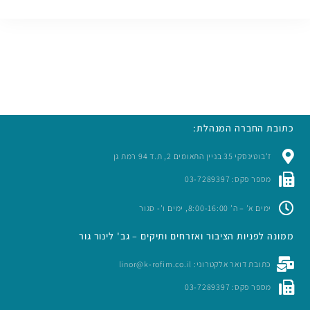
כתובת החברה המנהלת:
ז’בוטינסקי 35 בניין התאומים 2, ת.ד 94 רמת גן
מספר פקס: 03-7289397
ימים א’ – ה’ 8:00-16:00, ימים ו’- סגור
ממונה לפניות הציבור ואזרחים ותיקים – גב' לינור גור
כתובת דואר אלקטרוני: linor@k-rofim.co.il
מספר פקס: 03-7289397