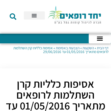
תקנון הקרן
מידע לעמית
שירות לקוחות
דוחות כספיים
מידע למעסיק
טפסים – קופת גמל להשקעה
טפסים – קרן השתלמות
דף הבית
»
השקעות
»
הצבעות באסיפות
»
אסיפות כלליות קרן השתלמות
כניסה לחשבון האישי
הצהרת נגישות
אודות החברה
מבנה החברה
הודעות לעמיתים
לרופאים מתאריך 01/05/2016 עד 29/06/2016
אסיפות כלליות קרן
השתלמות לרופאים
מתאריך 01/05/2016 עד