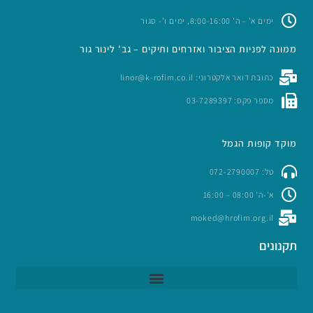
ימים א’ – ה’ 8:00-16:00, ימים ו’- סגור
ממונה לפניות הציבור ואזרחים ותיקים – גב' לינור גור
כתובת דואר אלקטרוני: linor@k-rofim.co.il
מספר פקס: 03-7289397
מוקד קופות הגמל
טל: 072-2790007
א'-ה' 08:00 – 16:00
moked@hrofim.org.il
תקנונים