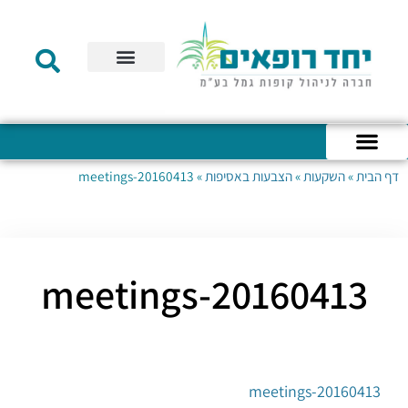
תקנון הקרן
מידע לעמית
שירות לקוחות
דוחות כספיים
מידע למעסיק
טפסים – קופת גמל להשקעה
טפסים – קרן השתלמות
דף הבית
»
השקעות
»
הצבעות באסיפות
»
20160413-meetings
כניסה לחשבון האישי
הצהרת נגישות
אודות החברה
מבנה החברה
הודעות לעמיתים
20160413-meetings
20160413-meetings