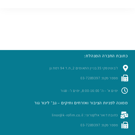
כתובת החברה המנהלת:
ז’בוטינסקי 35 בניין התאומים 2, ת.ד 94 רמת גן
מספר פקס: 03-7289397
ימים א’ – ה’ 8:00-16:00, ימים ו’- סגור
ממונה לפניות הציבור ואזרחים ותיקים – גב' לינור גור
כתובת דואר אלקטרוני: linor@k-rofim.co.il
מספר פקס: 03-7289397