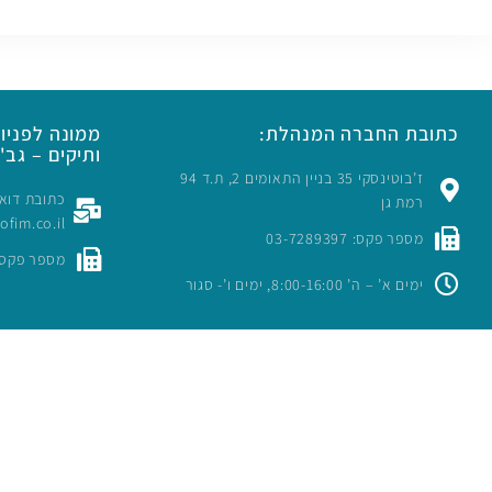
כתובת החברה המנהלת:
ממונה לפניות
ותיקים – גב' 
ז’בוטינסקי 35 בניין התאומים 2, ת.ד 94
רמת גן
rofim.co.il
מספר פקס: 03-7289397
מספר פקס: -7289397
ימים א’ – ה’ 8:00-16:00, ימים ו’- סגור