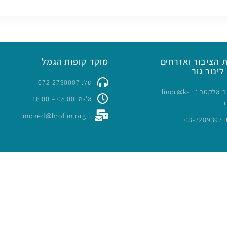
 הציבור ואזרחים
מוקד קופות הגמל
לינור גור
טל: 072-2790007
כתובת דואר אלקטרוני: linor@k-
א'-ה' 08:00 – 16:00
moked@hrofim.org.il
03