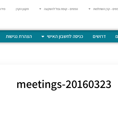
סים – קרן השתלמות
טפסים – קופת גמל להשקעה
תקנון הקרן
מידע
ם
דרושים
כניסה לחשבון האישי
הצהרת נגישות
20160323-meetings