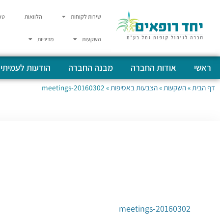
שירות לקוחות
הלוואות
טפ
השקעות
מדיניות
ראשי
אודות החברה
מבנה החברה
הודעות לעמיתי
דף הבית
»
השקעות
»
הצבעות באסיפות
»
20160302-meetings
20160302-meetings