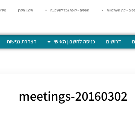
סים – קרן השתלמות
טפסים – קופת גמל להשקעה
תקנון הקרן
מידע
ם
דרושים
כניסה לחשבון האישי
הצהרת נגישות
20160302-meetings