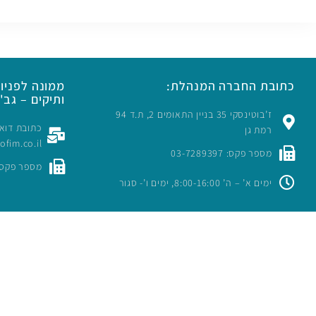
כתובת החברה המנהלת:
ממונה לפניות
ותיקים – גב' 
ז’בוטינסקי 35 בניין התאומים 2, ת.ד 94
רמת גן
rofim.co.il
מספר פקס: 03-7289397
מספר פקס: -7289397
ימים א’ – ה’ 8:00-16:00, ימים ו’- סגור