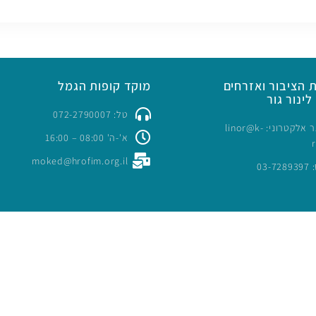
 הציבור ואזרחים
מוקד קופות הגמל
לינור גור
טל: 072-2790007
כתובת דואר אלקטרוני: linor@k-
א'-ה' 08:00 – 16:00
moked@hrofim.org.il
03