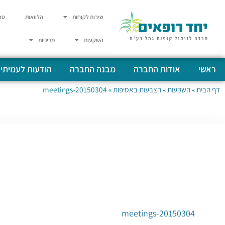
שירות לקוחות
הלוואות
טפ
השקעות
מדיניות
ראשי
אודות החברה
מבנה החברה
הודעות לעמיתי
דף הבית
»
השקעות
»
הצבעות באסיפות
»
20150304-meetings
20150304-meetings