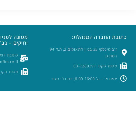
כתובת החברה המנהלת:
ממונה לפניות
ותיקים – גב' 
ז’בוטינסקי 35 בניין התאומים 2, ת.ד 94
רמת גן
rofim.co.il
מספר פקס: 03-7289397
מספר פקס: -7289397
ימים א’ – ה’ 8:00-16:00, ימים ו’- סגור