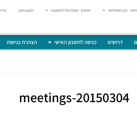
סים – קרן השתלמות
טפסים – קופת גמל להשקעה
תקנון הקרן
מידע
ם
דרושים
כניסה לחשבון האישי
הצהרת נגישות
20150304-meetings