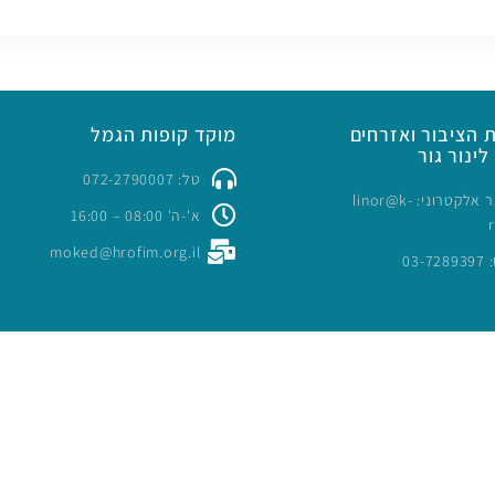
 הציבור ואזרחים
מוקד קופות הגמל
לינור גור
טל: 072-2790007
כתובת דואר אלקטרוני: linor@k-
א'-ה' 08:00 – 16:00
moked@hrofim.org.il
03