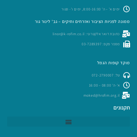
ימים א’ – ה’ 8:00-16:00, ימים ו’- סגור
ממונה לפניות הציבור ואזרחים ותיקים – גב' לינור גור
כתובת דואר אלקטרוני: linor@k-rofim.co.il
מספר פקס: 03-7289397
מוקד קופות הגמל
טל: 072-2790007
א'-ה' 08:00 – 16:00
moked@hrofim.org.il
תקנונים