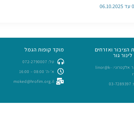
 הציבור ואזרחים
מוקד קופות הגמל
לינור גור
טל: 072-2790007
כתובת דואר אלקטרוני: linor@k-
א'-ה' 08:00 – 16:00
moked@hrofim.org.il
03