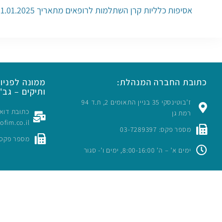
אסיפות כלליות קרן השתלמות לרופאים מתאריך 01.01.2025 עד 06.10.2025
כתובת החברה המנהלת:
ממונה לפניות
ותיקים – גב' 
ז’בוטינסקי 35 בניין התאומים 2, ת.ד 94
רמת גן
rofim.co.il
מספר פקס: 03-7289397
מספר פקס: -7289397
ימים א’ – ה’ 8:00-16:00, ימים ו’- סגור