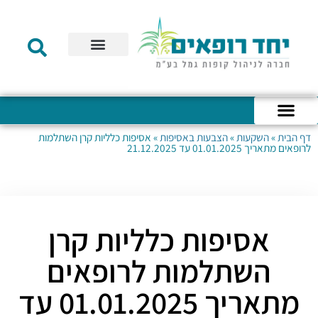
תקנון הקרן
מידע לעמית
שירות לקוחות
דוחות כספיים
מידע למעסיק
טפסים – קופת גמל להשקעה
טפסים – קרן השתלמות
דף הבית
»
השקעות
»
הצבעות באסיפות
»
אסיפות כלליות קרן השתלמות
כניסה לחשבון האישי
הצהרת נגישות
אודות החברה
מבנה החברה
הודעות לעמיתים
לרופאים מתאריך 01.01.2025 עד 21.12.2025
אסיפות כלליות קרן
השתלמות לרופאים
מתאריך 01.01.2025 עד