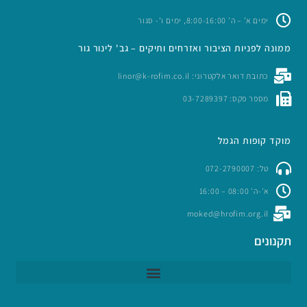
ימים א’ – ה’ 8:00-16:00, ימים ו’- סגור
ממונה לפניות הציבור ואזרחים ותיקים – גב' לינור גור
כתובת דואר אלקטרוני: linor@k-rofim.co.il
מספר פקס: 03-7289397
מוקד קופות הגמל
טל: 072-2790007
א'-ה' 08:00 – 16:00
moked@hrofim.org.il
תקנונים