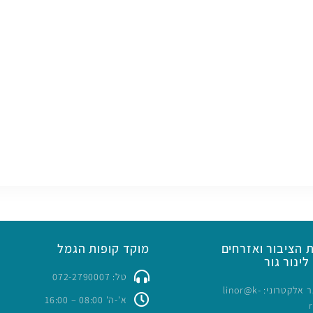
 הציבור ואזרחים
מוקד קופות הגמל
לינור גור
טל: 072-2790007
כתובת דואר אלקטרוני: linor@k-
א'-ה' 08:00 – 16:00