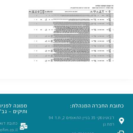
כתובת החברה המנהלת:
ממונה לפניות
ותיקים – גב' 
ז’בוטינסקי 35 בניין התאומים 2, ת.ד 94
רמת גן
rofim.co.il