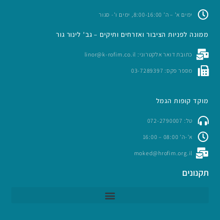
ימים א’ – ה’ 8:00-16:00, ימים ו’- סגור
ממונה לפניות הציבור ואזרחים ותיקים – גב' לינור גור
כתובת דואר אלקטרוני: linor@k-rofim.co.il
מספר פקס: 03-7289397
מוקד קופות הגמל
טל: 072-2790007
א'-ה' 08:00 – 16:00
moked@hrofim.org.il
תקנונים