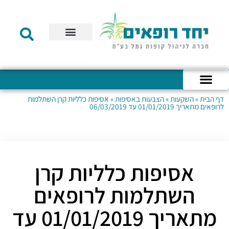
תקנון הקרן
מידע לעמית
שירות לקוחות
דוחות כספיים
מידע למעסיק
טפסים – קופת גמל להשקעה
טפסים – קרן השתלמות
דף הבית
»
השקעות
»
הצבעות באסיפות
»
אסיפות כלליות קרן השתלמות
כניסה לחשבון האישי
הצהרת נגישות
אודות החברה
מבנה החברה
הודעות לעמיתים
לרופאים מתאריך 01/01/2019 עד 06/03/2019
אסיפות כלליות קרן
השתלמות לרופאים
מתאריך 01/01/2019 עד