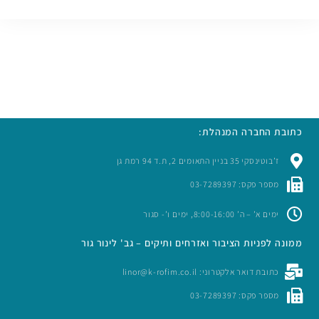
כתובת החברה המנהלת:
ז’בוטינסקי 35 בניין התאומים 2, ת.ד 94 רמת גן
מספר פקס: 03-7289397
ימים א’ – ה’ 8:00-16:00, ימים ו’- סגור
ממונה לפניות הציבור ואזרחים ותיקים – גב' לינור גור
כתובת דואר אלקטרוני: linor@k-rofim.co.il
מספר פקס: 03-7289397