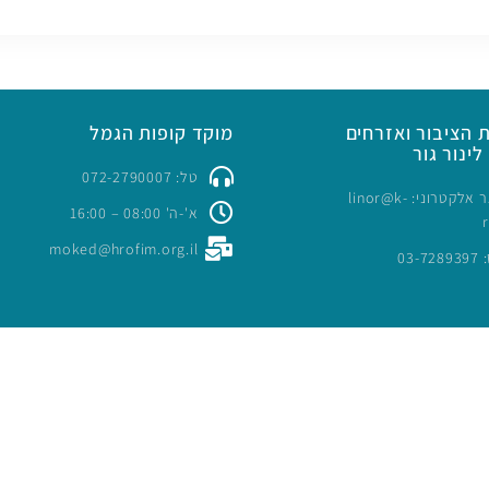
 הציבור ואזרחים
מוקד קופות הגמל
לינור גור
טל: 072-2790007
כתובת דואר אלקטרוני: linor@k-
א'-ה' 08:00 – 16:00
moked@hrofim.org.il
03