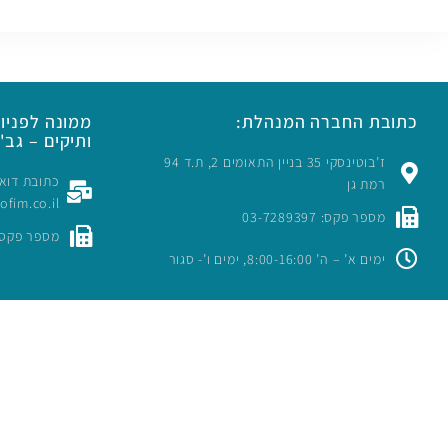
כתובת החברה המנהלת:
ממונה לפניות
ותיקים – גב' 
ז’בוטינסקי 35 בניין התאומים 2, ת.ד 94
רמת גן
rofim.co.il
מספר פקס: 03-7289397
מספר פקס: -7289397
ימים א’ – ה’ 8:00-16:00, ימים ו’- סגור