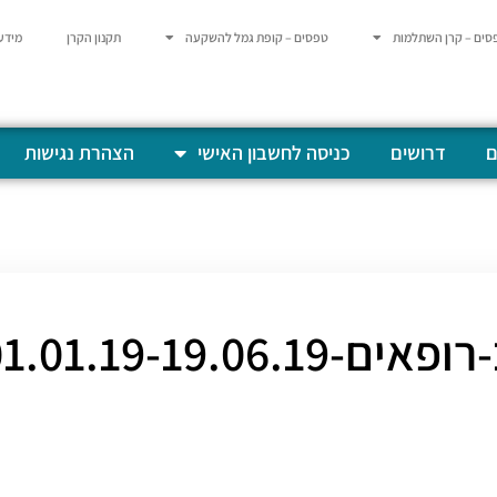
סים – קרן השתלמות
טפסים – קופת גמל להשקעה
תקנון הקרן
מידע
ם
דרושים
כניסה לחשבון האישי
הצהרת נגישות
ים-01.01.19-19.06.19