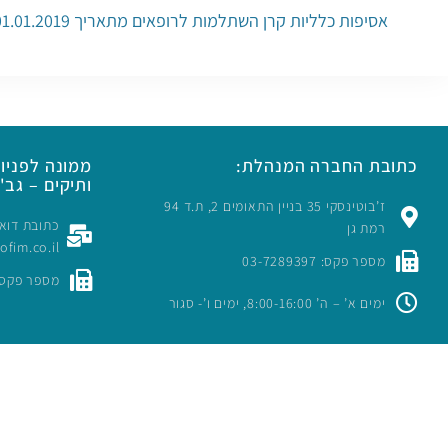
אסיפות כלליות קרן השתלמות לרופאים מתאריך 01.01.2019 עד 16.10.2019
כתובת החברה המנהלת:
ממונה לפניות
ותיקים – גב' 
ז’בוטינסקי 35 בניין התאומים 2, ת.ד 94
רמת גן
rofim.co.il
מספר פקס: 03-7289397
מספר פקס: -7289397
ימים א’ – ה’ 8:00-16:00, ימים ו’- סגור