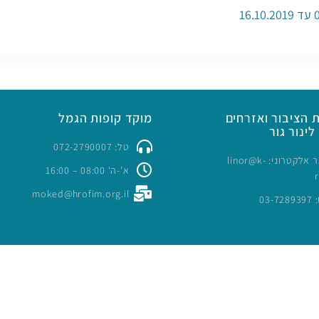
 הציבור ואזרחים
מוקד קופות הגמל
לינור גור
טל: 072-2790007
כתובת דואר אלקטרוני: linor@k-
א'-ה' 08:00 – 16:00
moked@hrofim.org.il
03