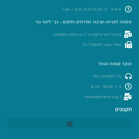
ימים א’ – ה’ 8:00-16:00, ימים ו’- סגור
ממונה לפניות הציבור ואזרחים ותיקים – גב' לינור גור
כתובת דואר אלקטרוני: linor@k-rofim.co.il
מספר פקס: 03-7289397
מוקד קופות הגמל
טל: 072-2790007
א'-ה' 08:00 – 16:00
moked@hrofim.org.il
תקנונים