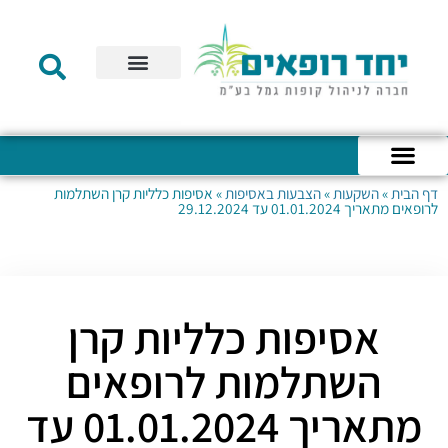
תקנון הקרן
מידע לעמית
שירות לקוחות
דוחות כספיים
מידע למעסיק
טפסים – קופת גמל להשקעה
טפסים – קרן השתלמות
דף הבית
»
השקעות
»
הצבעות באסיפות
»
אסיפות כלליות קרן השתלמות
כניסה לחשבון האישי
הצהרת נגישות
אודות החברה
מבנה החברה
הודעות לעמיתים
לרופאים מתאריך 01.01.2024 עד 29.12.2024
אסיפות כלליות קרן
השתלמות לרופאים
מתאריך 01.01.2024 עד