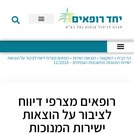
תקנון הקרן
מידע לעמית
שירות לקוחות
דוחות כספיים
מידע למעסיק
טפסים – קופת גמל להשקעה
טפסים – קרן השתלמות
דף הבית
»
השקעות
»
הוצאות ישירות
»
רופאים מצרפי דיווח לציבור על הוצאות
כניסה לחשבון האישי
הצהרת נגישות
אודות החברה
מבנה החברה
הודעות לעמיתים
ישירות המנוכות מחשבונות העמיתים – 12/2018
רופאים מצרפי דיווח
לציבור על הוצאות
ישירות המנוכות