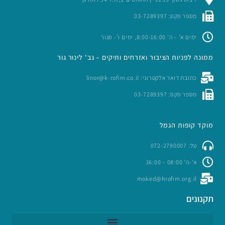
מספר פקס: 03-7289397
ימים א’ – ה’ 8:00-16:00, ימים ו’- סגור
ממונה לפניות הציבור ואזרחים ותיקים – גב' לינור גור
כתובת דואר אלקטרוני: linor@k-rofim.co.il
מספר פקס: 03-7289397
מוקד קופות הגמל
טל: 072-2790007
א'-ה' 08:00 – 16:00
moked@hrofim.org.il
תקנונים