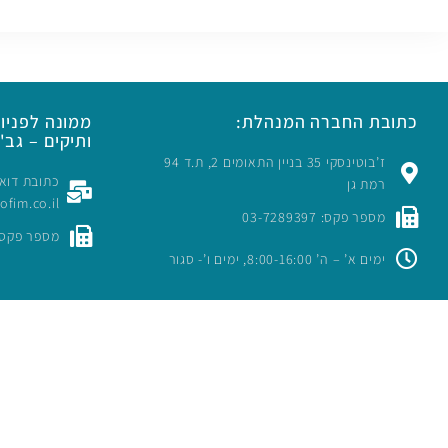
כתובת החברה המנהלת:
ממונה לפניות
ותיקים – גב' 
ז’בוטינסקי 35 בניין התאומים 2, ת.ד 94
רמת גן
rofim.co.il
מספר פקס: 03-7289397
מספר פקס: -7289397
ימים א’ – ה’ 8:00-16:00, ימים ו’- סגור