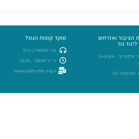
 הציבור ואזרחים
מוקד קופות הגמל
לינור גור
טל: 072-2790007
כתובת דואר אלקטרוני: linor@k-
א'-ה' 08:00 – 16:00
moked@hrofim.org.il
03