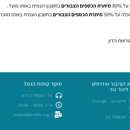
 80%
מיתרת הכספים הצבורים
בחשבון העמית באותו מועד.
ה על 50%
מיתרת הכספים הצבורים
בחשבון העמית באותו מועד.
ראות הדין.
 הציבור ואזרחים
מוקד קופות הגמל
לינור גור
טל: 072-2790007
כתובת דואר אלקטרוני: linor@k-
א'-ה' 08:00 – 16:00
moked@hrofim.org.il
03