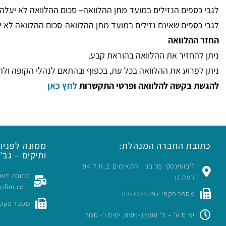
לגבי כספים הנזילים במועד מתן ההלוואה
–
סכום ההלוואה לא יעלה על
לגבי כספים שאינם נזילים במועד מתן ההלוואה-סכום ההלוואה לא יעל
החזר ההלוואה
ניתן להחזיר את ההלוואה בהוראת קבע.
ניתן לפרוע את ההלוואה בכל עת, בכפוף ובהתאם לנהלי הקופה ולהו
להגשת בקשה להלוואה ופרטי התקשרות
לחץ כאן
כתובת החברה המנהלת:
ממונה לפניות
ותיקים – גב' 
ז’בוטינסקי 35 בניין התאומים 2, ת.ד 94
רמת גן
rofim.co.il
מספר פקס: 03-7289397
מספר פקס: -7289397
ימים א’ – ה’ 8:00-16:00, ימים ו’- סגור