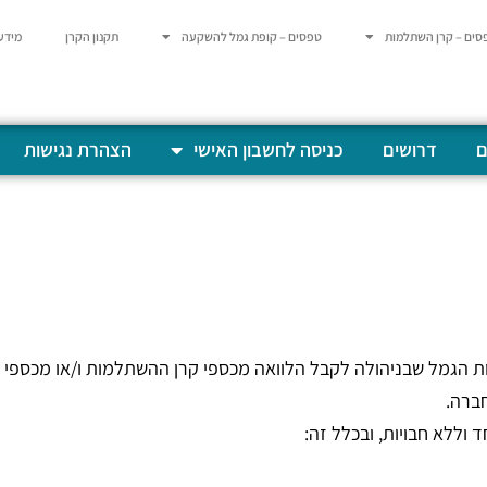
סים – קרן השתלמות
טפסים – קופת גמל להשקעה
תקנון הקרן
מידע
ם
דרושים
כניסה לחשבון האישי
הצהרת נגישות
ות הגמל שבניהולה לקבל הלוואה מכספי קרן ההשתלמות ו/או מכספי
חברה.
 וללא חבויות, ובכלל זה: